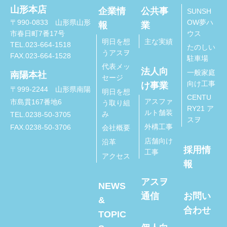
山形本店
企業情
公共事
SUNSH
OW夢ハ
〒990-0833 山形県山形
報
業
ウス
市春日町7番17号
明日を想
主な実績
TEL.023-664-1518
たのしい
うアスヲ
FAX.023-664-1528
駐車場
代表メッ
法人向
一般家庭
南陽本社
セージ
向け工事
け事業
〒999-2244 山形県南陽
明日を想
CENTU
アスファ
市島貫167番地6
う取り組
RY21 ア
ルト舗装
み
TEL.0238-50-3705
スヲ
外構工事
FAX.0238-50-3706
会社概要
店舗向け
沿革
採用情
工事
アクセス
報
アスヲ
NEWS
通信
お問い
&
合わせ
TOPIC