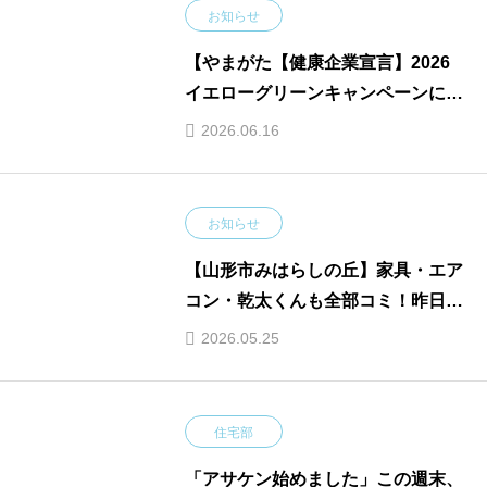
お知らせ
【やまがた【健康企業宣言】2026
イエローグリーンキャンペーンに参
加しました！💚💛
2026.06.16
お知らせ
【山形市みはらしの丘】家具・エア
コン・乾太くんも全部コミ！昨日ま
での価格で今すぐ住める限定モデル
2026.05.25
ハウス
住宅部
「アサケン始めました」この週末、