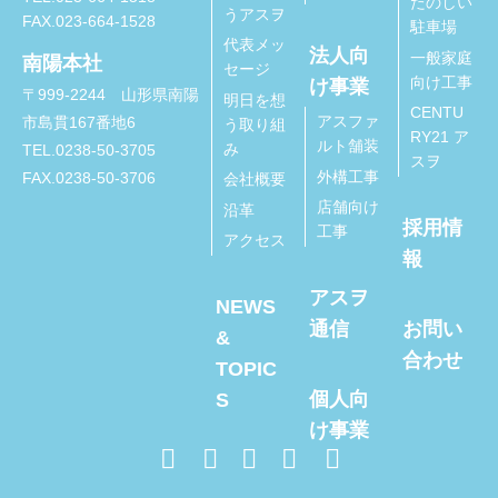
たのしい
うアスヲ
FAX.023-664-1528
駐車場
代表メッ
法人向
一般家庭
南陽本社
セージ
向け工事
け事業
〒999-2244 山形県南陽
明日を想
CENTU
アスファ
市島貫167番地6
う取り組
RY21 ア
ルト舗装
み
TEL.0238-50-3705
スヲ
外構工事
FAX.0238-50-3706
会社概要
店舗向け
沿革
採用情
工事
アクセス
報
アスヲ
NEWS
通信
お問い
&
合わせ
TOPIC
個人向
S
け事業